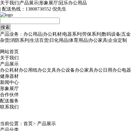
关于我们
|
产品展示
|
形象展厅
|
冠乐办公用品
| 配送热线：
13808730552 倪先生
产品业务：办公用品|办公耗材|电器系列|劳保系列|数码设备|五金
杂货|消防系列|生活百货|日化用品|体育用品|办公家具|企业定制
网站首页
关于我们
产品展示
办公耗材
办公用纸
办公文具
办公设备
办公家具
办公日用
办公电器
健身器材
新闻中心
形象展厅
合作伙伴
配送服务
联系我们
当前位置：
首页
>
产品展示
产品分类