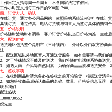
工作日定义指每周一至周五，不含国家法定节假日。
工作小时定义指每工作日的5:30至17:00。
四、订货方式、确认：
在线订货：通过办公用品网站，依照采购系统流程进行在线订货
离线订货：通过传真、电话订货或与销售人员签订具体的购销合
五、价格说明：
价格随时波动时有调整，客户订货价格以当日价格为准，生效后
六、配送时效
送货地区包括整个昆明市（三环线内），外环以外由双方协商而定。
注：
1、配送区域以外地区暂未开通送货服务，如有需要请与我们的
2、对于特殊情况不能及时送达，我们将随时电话联系协商送货
3、如遇大雨、台风等自然因素，为确保商品品质和送货安全，
七、签收事项
1、在收到商品时请您务必在签收之前开箱验货，根据送货清单
2、如您验收商品后确认商品的名称、数量、价格等信息无误，
联系我们：
配送热线：
13808730552
倪先生