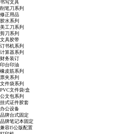
书写文具
削笔刀系列
修正用品
胶水系列
美工刀系列
剪刀系列
文具胶带
订书机系列
计算器系列
财务装订
印台印油
橡皮筋系列
票夹系列
文件袋系列
PVC文件袋/盒
公文包系列
挂式证件胶套
办公设备
品牌台式固定
品牌笔记本固定
兼容I5公版配置
打印机