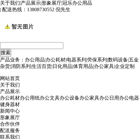
关于我们
|
产品展示
|
形象展厅
|
冠乐办公用品
| 配送热线：
13808730552 倪先生
产品业务：办公用品|办公耗材|电器系列|劳保系列|数码设备|五金
杂货|消防系列|生活百货|日化用品|体育用品|办公家具|企业定制
网站首页
关于我们
产品展示
办公耗材
办公用纸
办公文具
办公设备
办公家具
办公日用
办公电器
健身器材
新闻中心
形象展厅
合作伙伴
配送服务
联系我们