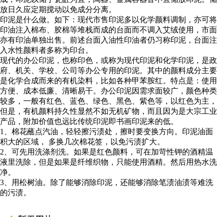
放日久应定期搅动以免成分分离。
印泥是什么做。如下：现代市售印泥多以化学颜料调制，亦可将
印油注入棉布、胶棉等堆栈而成的台面而不调入艾绒使用，市面
亦有印油单独出售。前述台面入油性印油者仍习称印泥，台面注
入水性颜料者多称为印台。
现代的办公印泥，也称印色，或称为现代印泥和化学印泥，是政
府、机关、学校、公司等办公专用的印泥。其中的颜料成分主要
是化学合成而来的有机染料，比如各种甲苯胺红。特点是：使用
方便、成本低廉、清晰易干。办公印泥因需求面较广，颜色种类
较多，一般有红色、蓝色、绿色、黑色、紫色等，以红色为主，
但是，有机颜料持久性显然不如无机矿物，而且因为是大宗工业
产品，附加价值也远比传统印泥即书画印泥来的低。
1、棉花蘸点汽油，轻轻擦污渍处，擦时要变换方向。印泥油面
积大的区域， 多换几次棉花签，以免污渍扩大。
2、可先用洗涤剂洗。如果是红色颜料，可在加苛性钾的酒精温
液里洗除，但是如果是纤维织物，只能使用酒精。然后用热水洗
净。
3、用松树油。除了能够消除印泥，还能够消除笔渍油渍等难洗
的污渍。