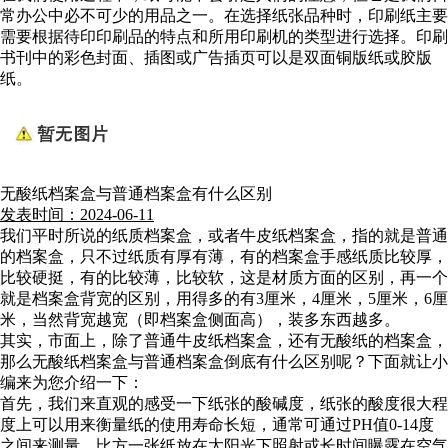
常办公中必不可少的用品之一。在选择纸张品种时，印刷纸主要
需要根据待印印刷品的特点和所用印刷机的类型进行选择。印刷
书刊中的彩色封面、插图或广告插页可以是双面铜版纸或胶版
纸。
无酸纸档案盒与普通档案盒有什么区别
发表时间：2024-06-11
我们平时所说的纸质档案盒，或者牛皮纸档案盒，指的就是普通
的档案盒，只不过纸质有厚有薄，有的档案盒手感纸质比较厚，
比较硬挺，有的比较薄，比较软，这是材质方面的区别，再一个
就是档案盒背宽的区别，用得多的有3厘米，4厘米，5厘米，6厘
米，当然背宽越宽（即档案盒侧面高），装多东西越多。
其实，市面上，除了普通牛皮纸档案盒，还有无酸纸的档案盒，
那么无酸纸档案盒与普通档案盒倒底有什么区别呢？下面就让小
编来为您介绍一下：
首先，我们来直观的感受一下纸张的酸碱度，纸张的酸度很大程
度上可以用来衡量纸的使用寿命长短，通常可通过PH值0-14度
之间来测量，比方一张纸放在太阳光下照射或长时间曝露在空气