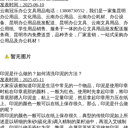
发表时间：2025-06-10
云南冠乐办公文具用品电话：13808730552，我们是一家集昆明
办公用品、文化用品、云南办公用品、云南办公耗材、办公设
备、昆明办公用品批发配送、昆明办公文具、云南文具用品、办
公用纸、学生用品销售、服务于一体的办公文具用品批发配送服
务商。昆明市内免费送货，品种齐全，厂家直销，一站式采购办
公用品及办公耗材！
印泥是什么做的？如何清洗印泥的方法？
发表时间：2025-05-11
大家应该都知道印泥是生活中常见的一个物品，印泥是使用印章
时粘在印章底部的颜料，一般为红色。使用时先拿起印章，将印
章底部摁入印泥盒，粘上一定量印泥，然后拿起印章用力压在纸
上。印泥的颜色一般可以在纸上保存很久。那么，印泥是什么做
的呢？
而印泥的颜色一般可以在纸上保存很久，典型的传统印泥如上所
述是以研细的朱砂(硫化汞)调入精制的菜籽油中，再混入艾绒制
成，印泥以储于瓷缸为宜，陶器、金属容器皆不宜储放印泥。储