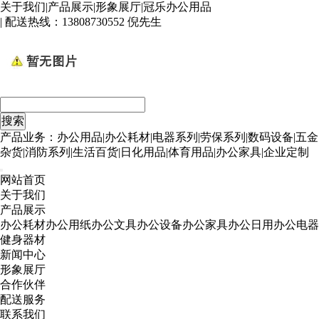
关于我们
|
产品展示
|
形象展厅
|
冠乐办公用品
| 配送热线：
13808730552 倪先生
产品业务：办公用品|办公耗材|电器系列|劳保系列|数码设备|五金
杂货|消防系列|生活百货|日化用品|体育用品|办公家具|企业定制
网站首页
关于我们
产品展示
办公耗材
办公用纸
办公文具
办公设备
办公家具
办公日用
办公电器
健身器材
新闻中心
形象展厅
合作伙伴
配送服务
联系我们