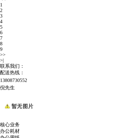
1
2
3
4
5
6
7
8
9
>>
>|
联系我们：
配送热线：
13808730552
倪先生
核心业务
办公耗材
办公用纸